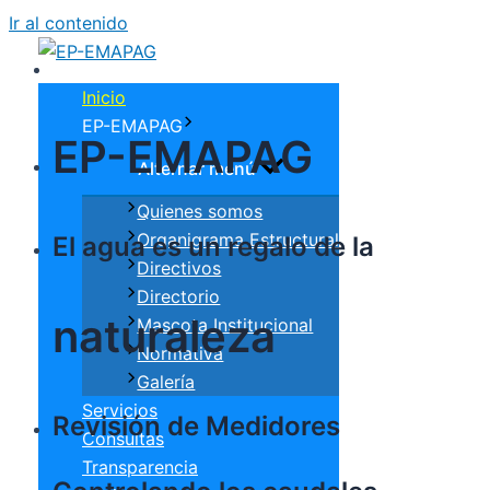
Ir al contenido
Inicio
EP-EMAPAG
EP-EMAPAG
Alternar menú
Quienes somos
Organigrama Estructural
El agua es un regalo de la
Directivos
Directorio
naturaleza
Mascota Institucional
Normativa
Galería
Servicios
Revisión de Medidores
Consultas
Transparencia