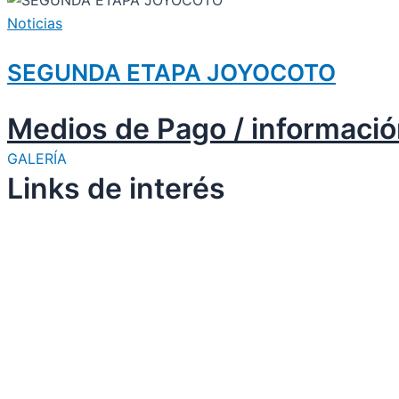
Noticias
SEGUNDA ETAPA JOYOCOTO
Medios de Pago / informació
GALERÍA
Links de interés
a rubber strap along with a
having a height of 14mm. Whi
advertising strapline,
www.re
easily become a favorite for 