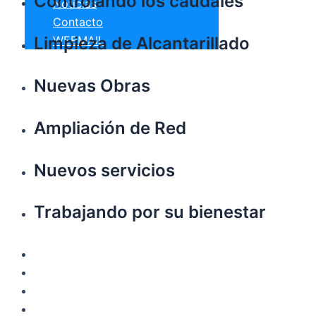
Controlando los caudales
Noticias
Contacto
Limpieza de Alcantarillado
WEBMAIL
Nuevas Obras
Ampliación de Red
Nuevos servicios
Trabajando por su bienestar