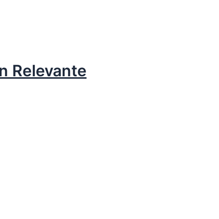
n Relevante
 steel bracelet. The situatio
le IWC freely discloses its a
plica-watches.shop
watche
an Italian or Mexican replica w